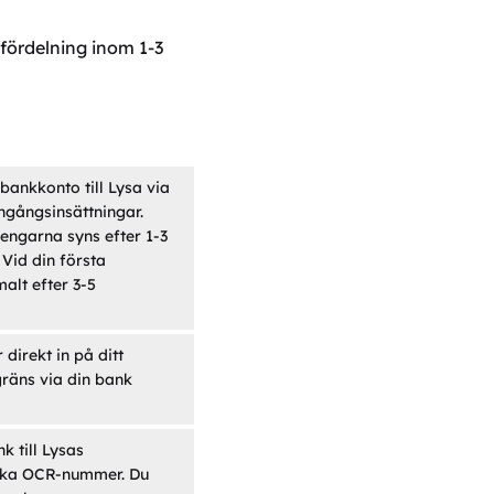
lfördelning inom 1-3
 bankkonto till Lysa via
engångsinsättningar.
engarna syns efter 1-3
Vid din första
alt efter 3-5
irekt in på ditt
gräns via din bank
k till Lysas
ika OCR-nummer. Du