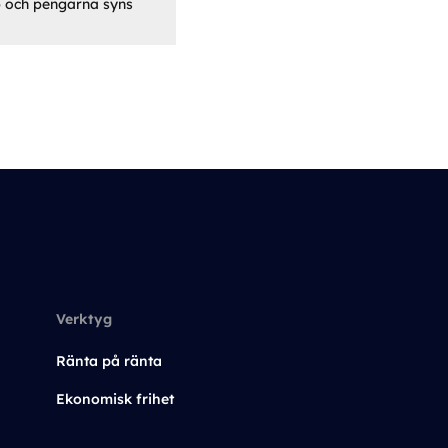
pp och pengarna syns
Verktyg
Ränta på ränta
Ekonomisk frihet