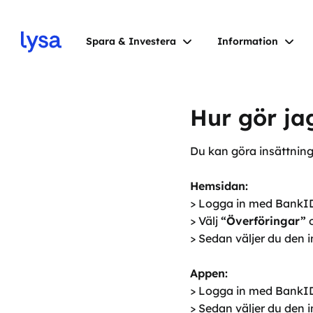
Spara & Investera
Information
Hur gör ja
Du kan göra insättning
Hemsidan:
> Logga in med BankID 
> Välj
“Överföringar”
> Sedan väljer du den
Appen:
> Logga in med BankI
> Sedan väljer du den