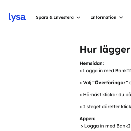
Spara & Investera
Information
Hur lägger 
Hemsidan:
> Logga in med BankI
> Välj
“Överföringar”
> Härnäst klickar du p
> I steget därefter kli
Appen:
> Logga in med BankID 