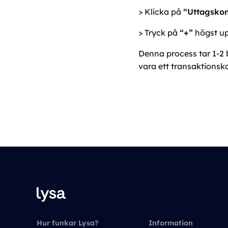
> Klicka på
“Uttagsko
> Tryck på
“+”
högst upp
Denna process tar 1-2 
vara ett transaktionsko
Hur funkar Lysa?
Information