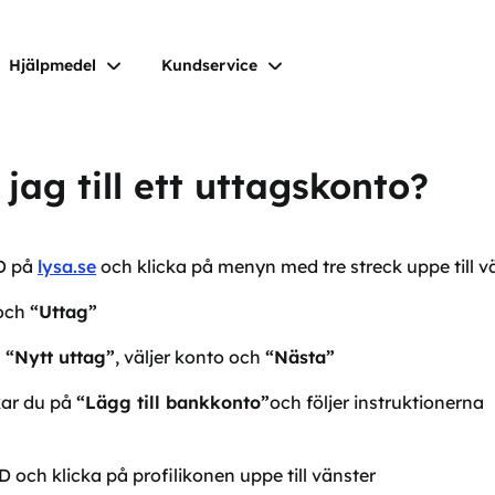
Hjälpmedel
Kundservice
jag till ett uttagskonto?
D på
lysa.se
och klicka på menyn med tre streck uppe till v
och
“Uttag”
å
“Nytt uttag”
, väljer konto och
“Nästa”
ckar du på
“Lägg till bankkonto”
och följer instruktionerna
och klicka på profilikonen uppe till vänster