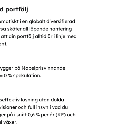
d portfölj
atiskt i en globalt diversifierad
Lysa sköter all löpande hantering
t din portfölj alltid är i linje med
ont.
 bygger på Nobelprisvinnande
= 0 % spekulation.
effektiv lösning utan dolda
visioner och full insyn i vad du
ger på i snitt 0,6 % per år (KF) och
al växer.