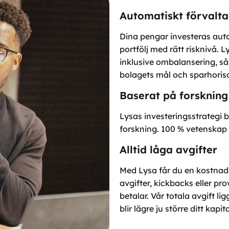
Automatiskt förvalta
Dina pengar investeras autom
portfölj med rätt risknivå. 
inklusive ombalansering, så at
bolagets mål och sparhoris
Baserat på forskning
Lysas investeringsstrategi
forskning. 100 % vetenskap 
Alltid låga avgifter
Med Lysa får du en kostnads
avgifter, kickbacks eller pro
betalar. Vår totala avgift lig
blir lägre ju större ditt kapit