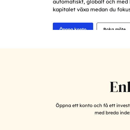
automatiskt, globalt och med l
kapitalet växa medan du fokuse
Öppna konto
Boka möte
En
Öppna ett konto och få ett invest
med breda indexf