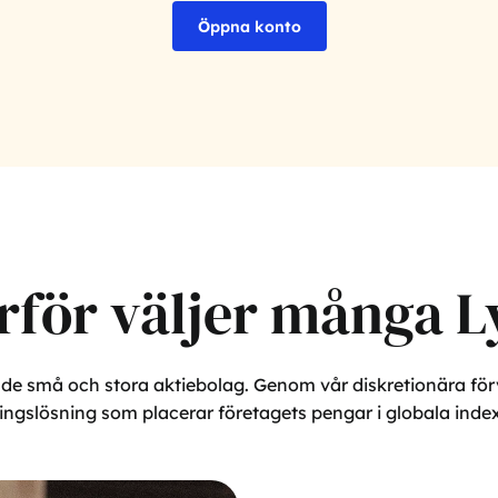
Öppna konto
rför väljer många L
åde små och stora aktiebolag. Genom vår diskretionära förv
ngslösning som placerar företagets pengar i globala indexfo