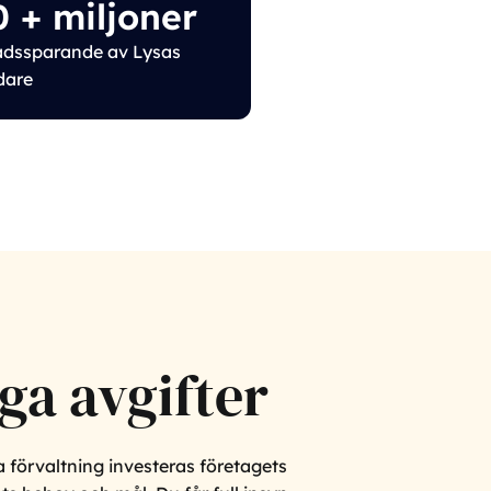
0
+ miljoner
dssparande av Lysas
dare
åga avgifter
 förvaltning investeras företagets