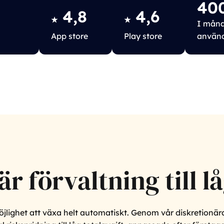
40
4,8
4,6
★
★
I måna
App store
Play store
använ
r förvaltning till l
öjlighet att växa helt automatiskt. Genom vår diskretionära