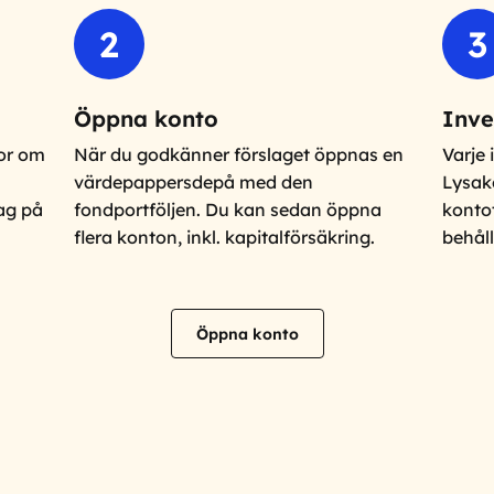
2
3
Öppna konto
Inve
gor om
När du godkänner förslaget öppnas en
Varje 
värdepappersdepå med den
Lysak
lag på
fondportföljen. Du kan sedan öppna
kontot
flera konton, inkl. kapitalförsäkring.
behåll
Öppna konto