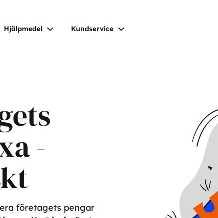
Hjälpmedel
Kundservice
gets
xa -
kt
tera företagets pengar