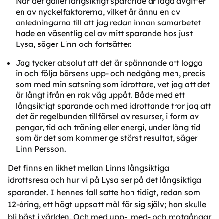
När det gäller långsiktigt sparande är låga avgifter
en av nyckelfaktorerna, vilket är ännu en av
anledningarna till att jag redan innan samarbetet
hade en väsentlig del av mitt sparande hos just
Lysa, säger Linn och fortsätter.
Jag tycker absolut att det är spännande att logga
in och följa börsens upp- och nedgång men, precis
som med min satsning som idrottare, vet jag att det
är långt ifrån en rak väg uppåt. Både med ett
långsiktigt sparande och med idrottande tror jag att
det är regelbunden tillförsel av resurser, i form av
pengar, tid och träning eller energi, under lång tid
som är det som kommer ge störst resultat, säger
Linn Persson.
Det finns en likhet mellan Linns långsiktiga
idrottsresa och hur vi på Lysa ser på det långsiktiga
sparandet. I hennes fall satte hon tidigt, redan som
12-åring, ett högt uppsatt mål för sig själv; hon skulle
bli bäst i världen. Och med upp-, med- och motgångar