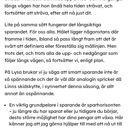
längs vägen har hon ändå hela tiden strävat, och
fortsätter att sträva, efter att nå just dit.
Lite på samma sätt fungerar det långsiktiga
sparandet. För oss alla. Målet ligger någonstans där
framme i tiden, ibland så pass långt fram att det är
svårt att definiera eller föreställa sig mållinjen. Men
trots det, och trots alla de upp- och nedgångar som
följer längs vägen, så fortsätter vi, enligt plan.
På Lysa brukar vi ju säga att smart sparande inte är
så spännande och det är väl där analogin spricker då
Linns skidskytte, i synnerhet denna säsong, är allt
annat än ospännande.
En viktig grundpelare i sparande är sparhorisonten
– ju längre du har sparat eller ju tidigare du börjar,
desto större möjlighet har dina pengar att växa. Här
känner jag att jag gärna hjälper till med att nå ut till