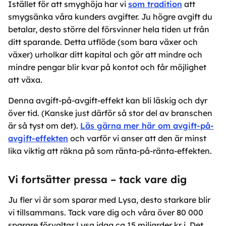
Istället för att smyghöja har vi
som tradition
att
smygsänka våra kunders avgifter. Ju högre avgift du
betalar, desto större del försvinner hela tiden ut från
ditt sparande. Detta utflöde (som bara växer och
växer) urholkar ditt kapital och gör att mindre och
mindre pengar blir kvar på kontot och får möjlighet
att växa.
Denna avgift-på-avgift-effekt kan bli läskig och dyr
över tid. (Kanske just därför så stor del av branschen
är så tyst om det).
Läs gärna mer här om avgift-på-
avgift-effekten
och varför vi anser att den är minst
lika viktig att räkna på som ränta-på-ränta-effekten.
Vi fortsätter pressa – tack vare dig
Ju fler vi är som sparar med Lysa, desto starkare blir
vi tillsammans. Tack vare dig och våra över 80 000
sparare förvaltar Lysa idag ca 15 miljarder kr i. Det